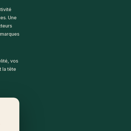
tivité
tes. Une
cteurs
es marques
lité, vos
 la tête