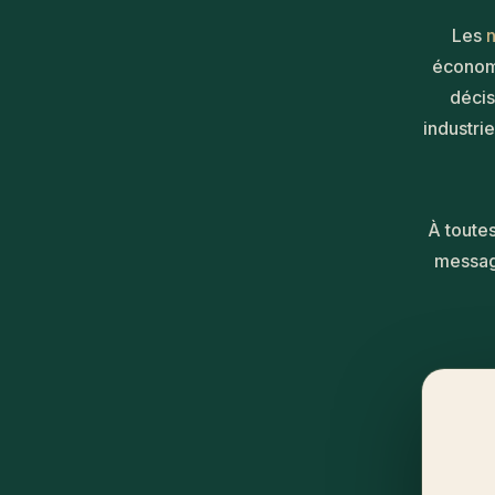
Les
n
économi
décis
industrie
À toutes
message