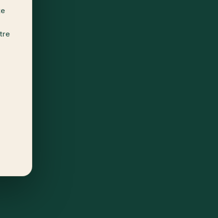
te
tre